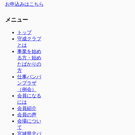
お申込みはこちら
メニュー
トップ
守成クラブ
とは
事業を始め
る方・始め
たばかりの
方
仕事バンバ
ンプラザ
（例会）
会員になる
には
会員紹介
会員の声
会場につい
て
宮城県北バ