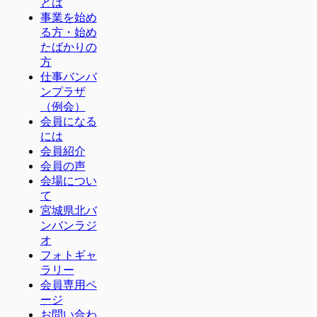
とは
事業を始め
る方・始め
たばかりの
方
仕事バンバ
ンプラザ
（例会）
会員になる
には
会員紹介
会員の声
会場につい
て
宮城県北バ
ンバンラジ
オ
フォトギャ
ラリー
会員専用ペ
ージ
お問い合わ