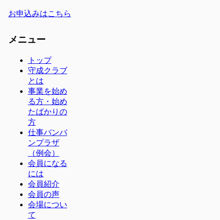
お申込みはこちら
メニュー
トップ
守成クラブ
とは
事業を始め
る方・始め
たばかりの
方
仕事バンバ
ンプラザ
（例会）
会員になる
には
会員紹介
会員の声
会場につい
て