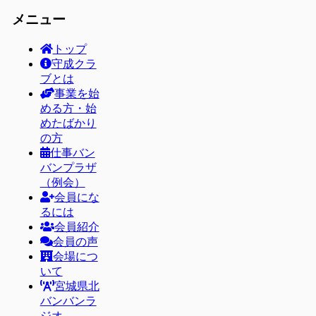
メニュー
トップ
守成クラ
ブとは
事業を始
める方・始
めたばかり
の方
仕事バン
バンプラザ
（例会）
会員にな
るには
会員紹介
会員の声
会場につ
いて
宮城県北
バンバンラ
ジオ